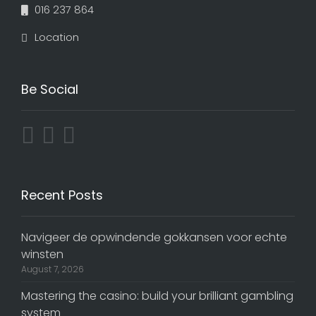
016 237 864
Location
Be Social
Recent Posts
Navigeer de opwindende gokkansen voor echte
winsten
August 7, 2026
Mastering the casino: build your brilliant gambling
system