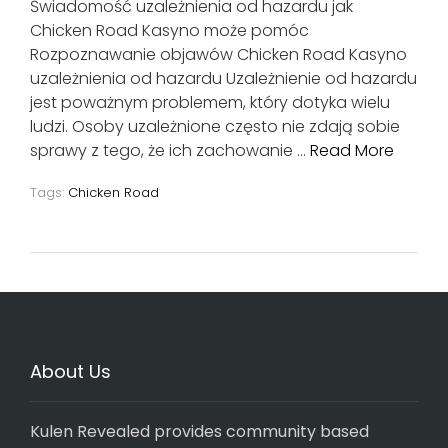
Świadomość uzależnienia od hazardu jak
Chicken Road Kasyno może pomóc
Rozpoznawanie objawów Chicken Road Kasyno
uzależnienia od hazardu Uzależnienie od hazardu
jest poważnym problemem, który dotyka wielu
ludzi. Osoby uzależnione często nie zdają sobie
sprawy z tego, że ich zachowanie …
Read More
Tags:
Chicken Road
About Us
Kulen Revealed provides community based