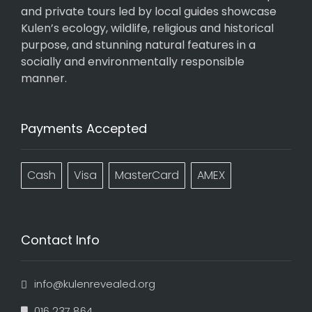
and private tours led by local guides showcase
Kulen’s ecology, wildlife, religious and historical
purpose, and stunning natural features in a
socially and environmentally responsible
manner.
Payments Accepted
Cash
Visa
MasterCard
AMEX
Contact Info
info@kulenrevealed.org
016 237 864