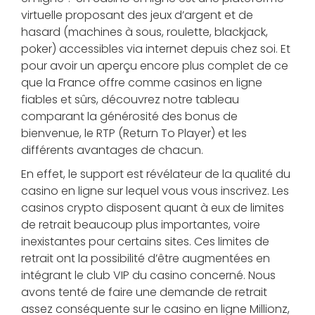
virtuelle proposant des jeux d’argent et de
hasard (machines à sous, roulette, blackjack,
poker) accessibles via internet depuis chez soi. Et
pour avoir un aperçu encore plus complet de ce
que la France offre comme casinos en ligne
fiables et sûrs, découvrez notre tableau
comparant la générosité des bonus de
bienvenue, le RTP (Return To Player) et les
différents avantages de chacun.
En effet, le support est révélateur de la qualité du
casino en ligne sur lequel vous vous inscrivez. Les
casinos crypto disposent quant à eux de limites
de retrait beaucoup plus importantes, voire
inexistantes pour certains sites. Ces limites de
retrait ont la possibilité d’être augmentées en
intégrant le club VIP du casino concerné. Nous
avons tenté de faire une demande de retrait
assez conséquente sur le casino en ligne Millionz,