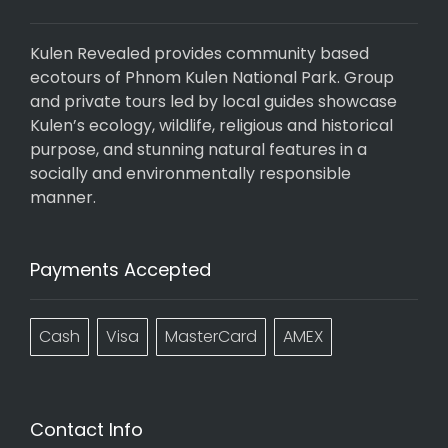
Kulen Revealed provides community based
ecotours of Phnom Kulen National Park. Group
and private tours led by local guides showcase
Kulen’s ecology, wildlife, religious and historical
purpose, and stunning natural features in a
socially and environmentally responsible
manner.
Payments Accepted
Cash
Visa
MasterCard
AMEX
Contact Info