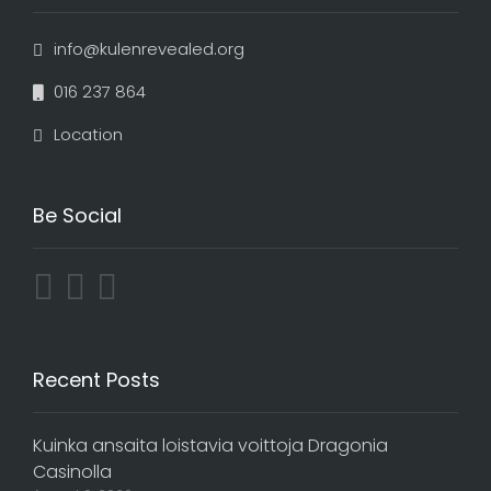
info@kulenrevealed.org
016 237 864
Location
Be Social
Recent Posts
Kuinka ansaita loistavia voittoja Dragonia
Casinolla