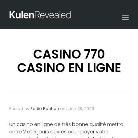
Togg
navi
CASINO 770
CASINO EN LIGNE
Posted by
Eddie Roohan
on
June 25, 2026
Un casino en ligne de très bonne qualité mettra
entre 2 et 5 jours ouvrés pour payer votre