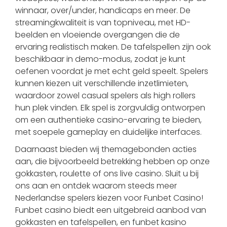
winnaar, over/under, handicaps en meer. De
streamingkwaliteit is van topniveau, met HD-
beelden en vloeiende overgangen die de
ervaring realistisch maken. De tafelspellen zijn ook
beschikbaar in demo-modus, zodat je kunt
oefenen voordat je met echt geld speelt. Spelers
kunnen kiezen uit verschillende inzetlimieten,
waardoor zowel casual spelers als high rollers
hun plek vinden. Elk spel is zorgvuldig ontworpen
om een authentieke casino-ervaring te bieden,
met soepele gameplay en duidelijke interfaces.
Daarnaast bieden wij themagebonden acties
aan, die bijvoorbeeld betrekking hebben op onze
gokkasten, roulette of ons live casino. Sluit u bij
ons aan en ontdek waarom steeds meer
Nederlandse spelers kiezen voor Funbet Casino!
Funbet casino biedt een uitgebreid aanbod van
gokkasten en tafelspellen, en funbet kasino