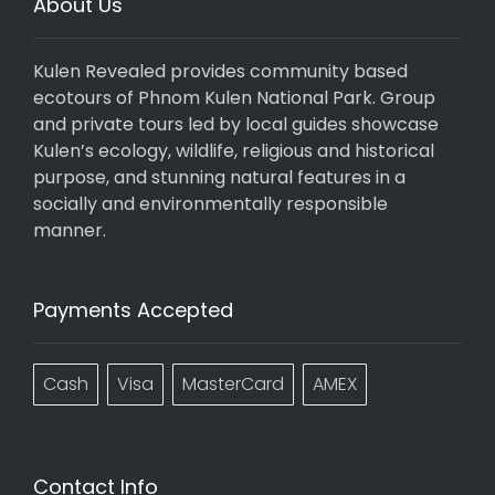
About Us
Kulen Revealed provides community based
ecotours of Phnom Kulen National Park. Group
and private tours led by local guides showcase
Kulen’s ecology, wildlife, religious and historical
purpose, and stunning natural features in a
socially and environmentally responsible
manner.
Payments Accepted
Cash
Visa
MasterCard
AMEX
Contact Info