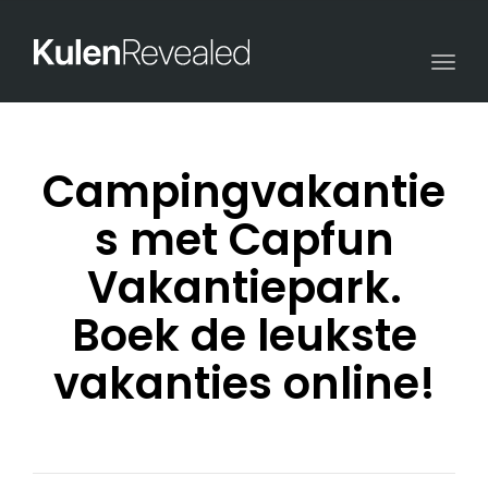
Togg
navi
Campingvakantie
s met Capfun
Vakantiepark.
Boek de leukste
vakanties online!