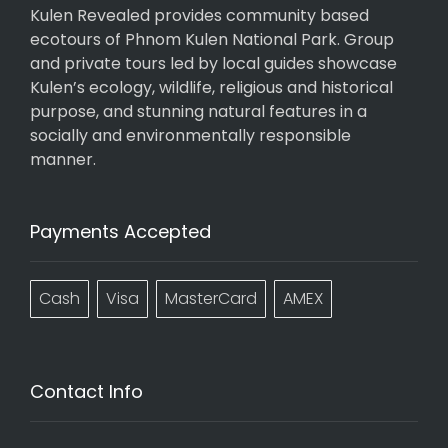
Kulen Revealed provides community based
ecotours of Phnom Kulen National Park. Group
and private tours led by local guides showcase
Kulen’s ecology, wildlife, religious and historical
purpose, and stunning natural features in a
socially and environmentally responsible
manner.
Payments Accepted
Cash
Visa
MasterCard
AMEX
Contact Info