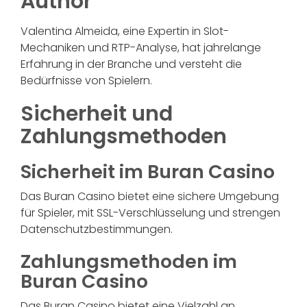
Author
Valentina Almeida, eine Expertin in Slot-
Mechaniken und RTP-Analyse, hat jahrelange
Erfahrung in der Branche und versteht die
Bedürfnisse von Spielern.
Sicherheit und
Zahlungsmethoden
Sicherheit im Buran Casino
Das Buran Casino bietet eine sichere Umgebung
für Spieler, mit SSL-Verschlüsselung und strengen
Datenschutzbestimmungen.
Zahlungsmethoden im
Buran Casino
Das Buran Casino bietet eine Vielzahl an