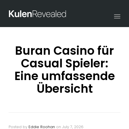
Togg
navi
Buran Casino für
Casual Spieler:
Eine umfassende
Übersicht
Posted by
Eddie Roohan
on
July 7, 2026