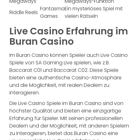
Megaways
Megaways-Funktion
Fantasma
Ein mysteriöses Spiel mit
Riddle Reels
Games
vielen Rätseln
Live Casino Erfahrung im
Buran Casino
Im Buran Casino können Spieler auch Live Casino
Spiele von SA Gaming Live spielen, wie z.B.
Baccarat C01 und Baccarat C02. Diese Spiele
bieten eine authentische Casino-Atmosphäre
und die Möglichkeit, mit realen Dealern zu
interagieren.
Die Live Casino Spiele im Buran Casino sind von
höchster Qualität und bieten eine einzigartige
Erfahrung für Spieler. Mit seinen professionellen
Dealern und der Möglichkeit, mit anderen Spielern
zu interagieren, bietet das Buran Casino eine