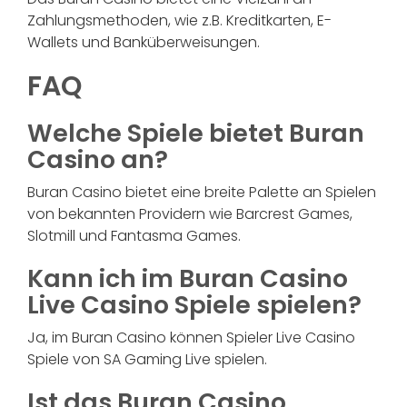
Zahlungsmethoden, wie z.B. Kreditkarten, E-
Wallets und Banküberweisungen.
FAQ
Welche Spiele bietet Buran
Casino an?
Buran Casino bietet eine breite Palette an Spielen
von bekannten Providern wie Barcrest Games,
Slotmill und Fantasma Games.
Kann ich im Buran Casino
Live Casino Spiele spielen?
Ja, im Buran Casino können Spieler Live Casino
Spiele von SA Gaming Live spielen.
Ist das Buran Casino