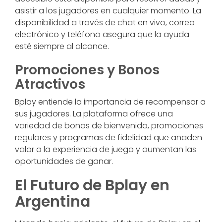
asistir a los jugadores en cualquier momento. La
disponibilidad a través de chat en vivo, correo
electrónico y teléfono asegura que la ayuda
esté siempre al alcance.
Promociones y Bonos
Atractivos
Bplay entiende la importancia de recompensar a
sus jugadores. La plataforma ofrece una
variedad de bonos de bienvenida, promociones
regulares y programas de fidelidad que añaden
valor a la experiencia de juego y aumentan las
oportunidades de ganar.
El Futuro de Bplay en
Argentina