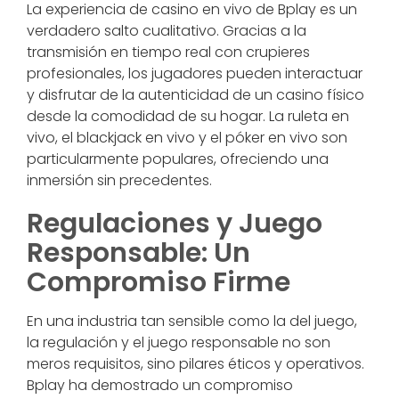
La experiencia de casino en vivo de Bplay es un
verdadero salto cualitativo. Gracias a la
transmisión en tiempo real con crupieres
profesionales, los jugadores pueden interactuar
y disfrutar de la autenticidad de un casino físico
desde la comodidad de su hogar. La ruleta en
vivo, el blackjack en vivo y el póker en vivo son
particularmente populares, ofreciendo una
inmersión sin precedentes.
Regulaciones y Juego
Responsable: Un
Compromiso Firme
En una industria tan sensible como la del juego,
la regulación y el juego responsable no son
meros requisitos, sino pilares éticos y operativos.
Bplay ha demostrado un compromiso