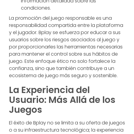
información detallada sobre las
condiciones.
La promoción del juego responsable es una
responsabilidad compartida entre la plataforma
y el jugador. Bplay se esfuerza por educar a sus
usuarios sobre los riesgos asociados al juego y
por proporcionarles las herramientas necesarias
para mantener el control sobre sus hábitos de
juego. Este enfoque ético no solo fortalece la
confianza, sino que también contribuye a un
ecosistema de juego más seguro y sostenible.
La Experiencia del
Usuario: Más Allá de los
Juegos
El éxito de Bplay no se limita a su oferta de juegos
o a su infraestructura tecnológica; la experiencia