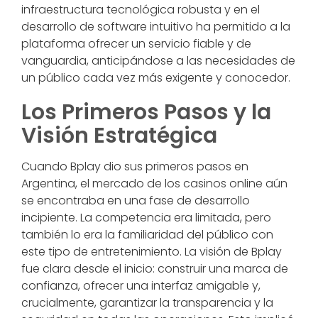
infraestructura tecnológica robusta y en el
desarrollo de software intuitivo ha permitido a la
plataforma ofrecer un servicio fiable y de
vanguardia, anticipándose a las necesidades de
un público cada vez más exigente y conocedor.
Los Primeros Pasos y la
Visión Estratégica
Cuando Bplay dio sus primeros pasos en
Argentina, el mercado de los casinos online aún
se encontraba en una fase de desarrollo
incipiente. La competencia era limitada, pero
también lo era la familiaridad del público con
este tipo de entretenimiento. La visión de Bplay
fue clara desde el inicio: construir una marca de
confianza, ofrecer una interfaz amigable y,
crucialmente, garantizar la transparencia y la