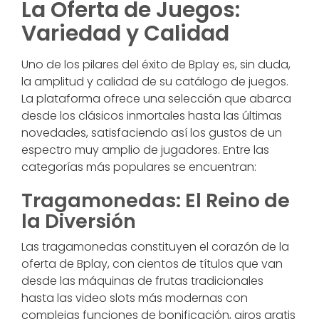
La Oferta de Juegos:
Variedad y Calidad
Uno de los pilares del éxito de Bplay es, sin duda,
la amplitud y calidad de su catálogo de juegos.
La plataforma ofrece una selección que abarca
desde los clásicos inmortales hasta las últimas
novedades, satisfaciendo así los gustos de un
espectro muy amplio de jugadores. Entre las
categorías más populares se encuentran:
Tragamonedas: El Reino de
la Diversión
Las tragamonedas constituyen el corazón de la
oferta de Bplay, con cientos de títulos que van
desde las máquinas de frutas tradicionales
hasta las video slots más modernas con
complejas funciones de bonificación, giros gratis