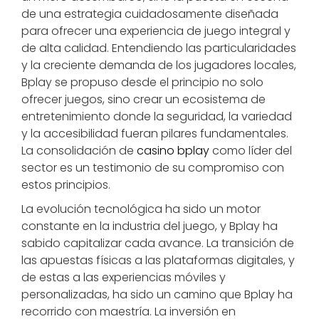
de una estrategia cuidadosamente diseñada
para ofrecer una experiencia de juego integral y
de alta calidad. Entendiendo las particularidades
y la creciente demanda de los jugadores locales,
Bplay se propuso desde el principio no solo
ofrecer juegos, sino crear un ecosistema de
entretenimiento donde la seguridad, la variedad
y la accesibilidad fueran pilares fundamentales.
La consolidación de
casino bplay
como líder del
sector es un testimonio de su compromiso con
estos principios.
La evolución tecnológica ha sido un motor
constante en la industria del juego, y Bplay ha
sabido capitalizar cada avance. La transición de
las apuestas físicas a las plataformas digitales, y
de estas a las experiencias móviles y
personalizadas, ha sido un camino que Bplay ha
recorrido con maestría. La inversión en