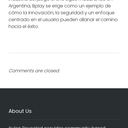
Argentina, Bplay se erige como un ejemplo de
cómo la innovación, la seguridad y un enfoque
centrado en el usuario pueden allanar el camino
hacia el éxito.
Comments are closed.
About Us