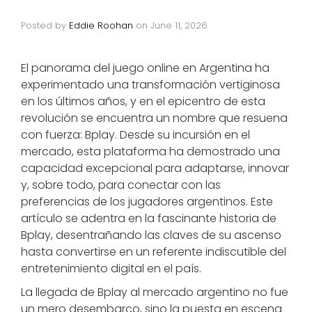
Posted by
Eddie Roohan
on
June 11, 2026
El panorama del juego online en Argentina ha
experimentado una transformación vertiginosa
en los últimos años, y en el epicentro de esta
revolución se encuentra un nombre que resuena
con fuerza: Bplay. Desde su incursión en el
mercado, esta plataforma ha demostrado una
capacidad excepcional para adaptarse, innovar
y, sobre todo, para conectar con las
preferencias de los jugadores argentinos. Este
artículo se adentra en la fascinante historia de
Bplay, desentrañando las claves de su ascenso
hasta convertirse en un referente indiscutible del
entretenimiento digital en el país.
La llegada de Bplay al mercado argentino no fue
un mero desembarco, sino la puesta en escena