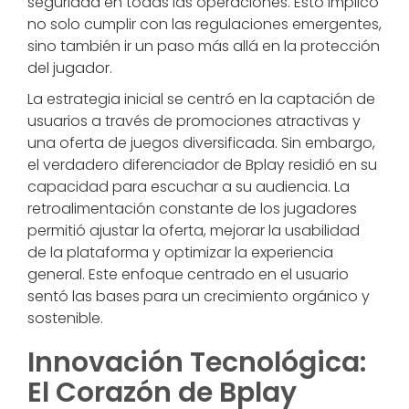
seguridad en todas las operaciones. Esto implicó
no solo cumplir con las regulaciones emergentes,
sino también ir un paso más allá en la protección
del jugador.
La estrategia inicial se centró en la captación de
usuarios a través de promociones atractivas y
una oferta de juegos diversificada. Sin embargo,
el verdadero diferenciador de Bplay residió en su
capacidad para escuchar a su audiencia. La
retroalimentación constante de los jugadores
permitió ajustar la oferta, mejorar la usabilidad
de la plataforma y optimizar la experiencia
general. Este enfoque centrado en el usuario
sentó las bases para un crecimiento orgánico y
sostenible.
Innovación Tecnológica:
El Corazón de Bplay