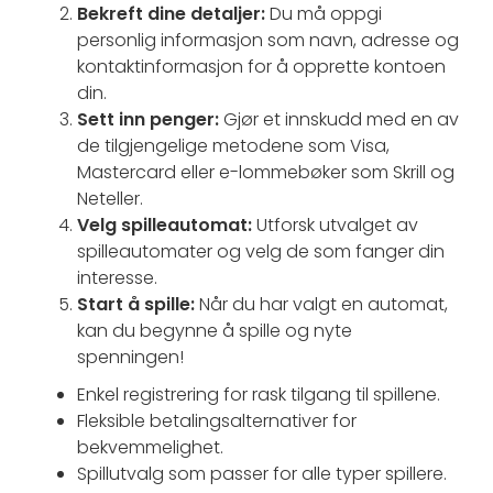
Bekreft dine detaljer:
Du må oppgi
personlig informasjon som navn, adresse og
kontaktinformasjon for å opprette kontoen
din.
Sett inn penger:
Gjør et innskudd med en av
de tilgjengelige metodene som Visa,
Mastercard eller e-lommebøker som Skrill og
Neteller.
Velg spilleautomat:
Utforsk utvalget av
spilleautomater og velg de som fanger din
interesse.
Start å spille:
Når du har valgt en automat,
kan du begynne å spille og nyte
spenningen!
Enkel registrering for rask tilgang til spillene.
Fleksible betalingsalternativer for
bekvemmelighet.
Spillutvalg som passer for alle typer spillere.