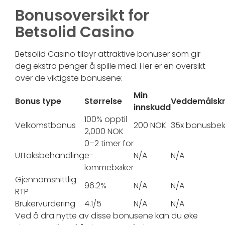
Bonusoversikt for
Betsolid Casino
Betsolid Casino tilbyr attraktive bonuser som gir
deg ekstra penger å spille med. Her er en oversikt
over de viktigste bonusene:
Min
Bonus type
Størrelse
Veddemålsk
innskudd
100% opptil
Velkomstbonus
200 NOK
35x bonusbel
2,000 NOK
0–2 timer for
Uttaksbehandling
e-
N/A
N/A
lommebøker
Gjennomsnittlig
96.2%
N/A
N/A
RTP
Brukervurdering
4.1/5
N/A
N/A
Ved å dra nytte av disse bonusene kan du øke