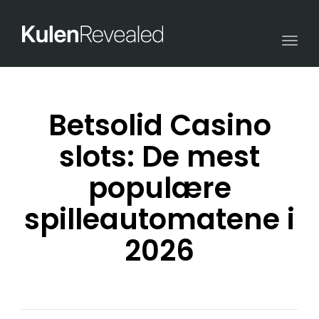
Togg
navi
Betsolid Casino
slots: De mest
populære
spilleautomatene i
2026