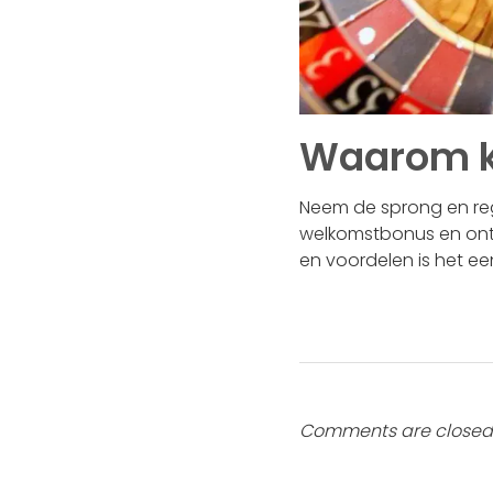
Waarom ki
Neem de sprong en regi
welkomstbonus en ont
en voordelen is het een
Comments are closed