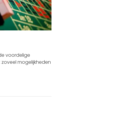
de voordelige
 zoveel mogelijkheden