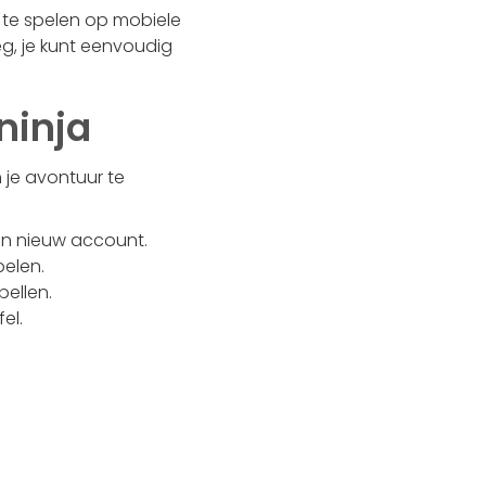
 te spelen op mobiele
g, je kunt eenvoudig
ninja
 je avontuur te
en nieuw account.
pelen.
ellen.
el.