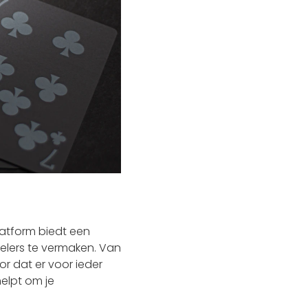
latform biedt een
elers te vermaken. Van
oor dat er voor ieder
helpt om je