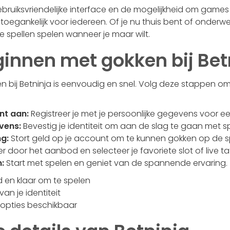
bruiksvriendelijke interface en de mogelijkheid om games
egankelijk voor iedereen. Of je nu thuis bent of onderwe
te spellen spelen wanneer je maar wilt.
ginnen met gokken bij Bet
bij Betninja is eenvoudig en snel. Volg deze stappen om
nt aan:
Registreer je met je persoonlijke gegevens voor e
evens:
Bevestig je identiteit om aan de slag te gaan met s
g:
Stort geld op je account om te kunnen gokken op de sp
r door het aanbod en selecteer je favoriete slot of live taf
:
Start met spelen en geniet van de spannende ervaring.
d en klaar om te spelen
 van je identiteit
gsopties beschikbaar