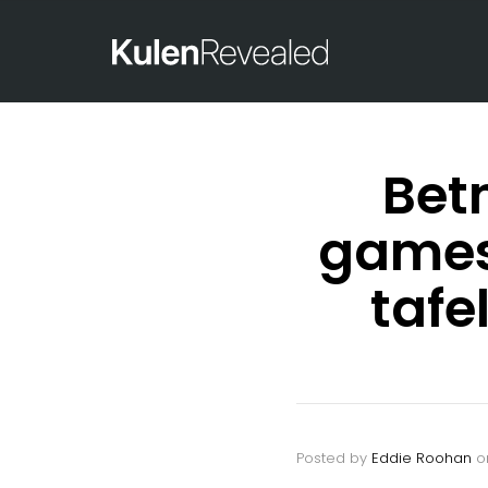
Bet
games:
tafe
Posted by
Eddie Roohan
o