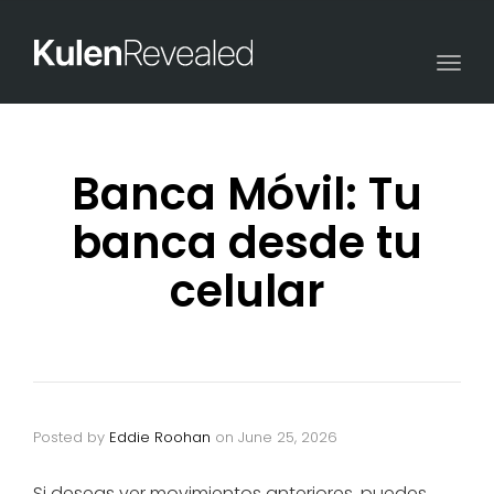
Togg
navi
Banca Móvil: Tu
banca desde tu
celular
Posted by
Eddie Roohan
on
June 25, 2026
Si deseas ver movimientos anteriores, puedes