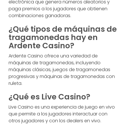
electrónica que genera números aleatorios y
paga premios a los jugadores que obtienen
combinaciones ganadoras.
¿Qué tipos de máquinas de
tragamonedas hay en
Ardente Casino?
Ardente Casino ofrece una variedad de
máquinas de tragamonedas, incluyendo
máquinas clásicas, juegos de tragamonedas
progresivas y máquinas de tragamonedas con
ruleta.
¿Qué es Live Casino?
Live Casino es una experiencia de juego en vivo
que permite a los jugadores interactuar con
otros jugadores y con los dealers en vivo.