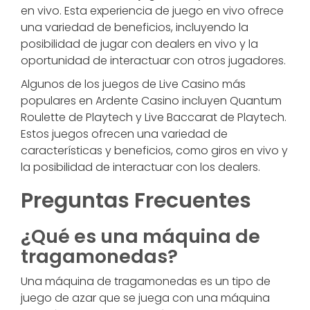
en vivo. Esta experiencia de juego en vivo ofrece
una variedad de beneficios, incluyendo la
posibilidad de jugar con dealers en vivo y la
oportunidad de interactuar con otros jugadores.
Algunos de los juegos de Live Casino más
populares en Ardente Casino incluyen Quantum
Roulette de Playtech y Live Baccarat de Playtech.
Estos juegos ofrecen una variedad de
características y beneficios, como giros en vivo y
la posibilidad de interactuar con los dealers.
Preguntas Frecuentes
¿Qué es una máquina de
tragamonedas?
Una máquina de tragamonedas es un tipo de
juego de azar que se juega con una máquina