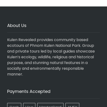
About Us
Kulen Revealed provides community based
ecotours of Phnom Kulen National Park. Group
and private tours led by local guides showcase
Kulen’s ecology, wildlife, religious and historical
purpose, and stunning natural features in a
socially and environmentally responsible
manner.
Payments Accepted