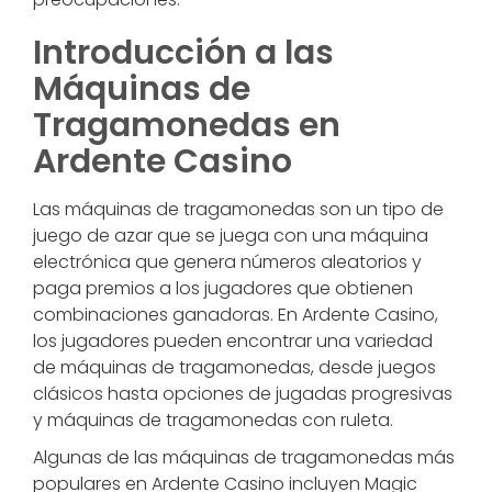
Introducción a las
Máquinas de
Tragamonedas en
Ardente Casino
Las máquinas de tragamonedas son un tipo de
juego de azar que se juega con una máquina
electrónica que genera números aleatorios y
paga premios a los jugadores que obtienen
combinaciones ganadoras. En Ardente Casino,
los jugadores pueden encontrar una variedad
de máquinas de tragamonedas, desde juegos
clásicos hasta opciones de jugadas progresivas
y máquinas de tragamonedas con ruleta.
Algunas de las máquinas de tragamonedas más
populares en Ardente Casino incluyen Magic