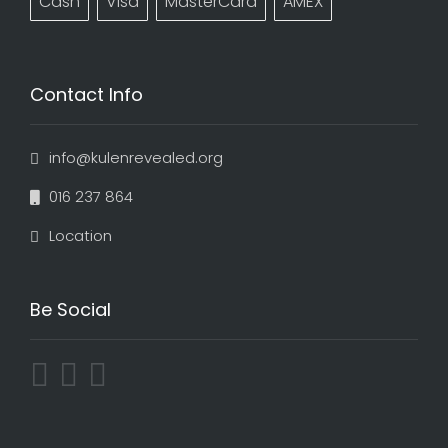
Cash
Visa
MasterCard
AMEX
Contact Info
info@kulenrevealed.org
016 237 864
Location
Be Social