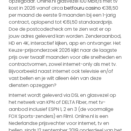
opzegbaar. Online.nl glasvezel 100 Mbit/s met tv
kost in 2026 vanaf circa
betfouru casino
€38,50
per maand de eerste 9 maanden bij een 1-jarig
contract, oplopend tot €61,50 standaardprijs.
Doe de postcodecheck om te zien wat er op
jouw adres geleverd kan worden. Zenderaanbod,
HD en 4K, interactief kijken, app en ontvanger. Het
Keuze-prijsonderzoek 2026 kijkt naar de laagste
prijs over twaalf maanden voor alle snelheden en
contractvormen, zowel internet-only als met tv.
Bijvoorbeeld naast internet ook televisie en/of
vast bellen en je wilt alleen één van deze
diensten opzeggen?
Internet wordt geleverd via DSL en glasvezel op
het netwerk van KPN of DELTA Fiber, met tv-
aanbod inclusief ESPN 1, 2 en 3 (de voormalige
FOX Sports-zenders) en Film1. Online.nl is een
Nederlandse prijsvechter voor internet, tv en
bellen, sinds 12 september 2019 onderdeel van het