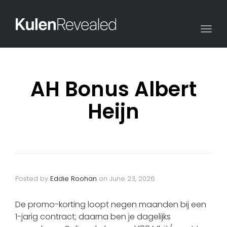
Togg
navi
AH Bonus Albert
Heijn
Posted by
Eddie Roohan
on
June 23, 2026
De promo-korting loopt negen maanden bij een
1-jarig contract; daarna ben je dagelijks