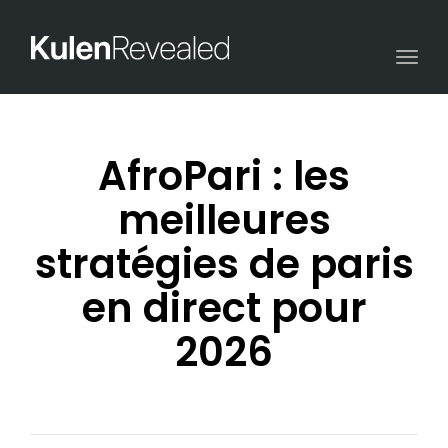
Togg
navi
AfroPari : les
meilleures
stratégies de paris
en direct pour
2026