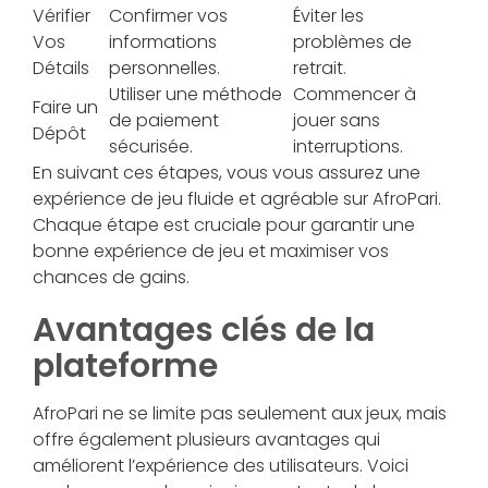
Vérifier
Confirmer vos
Éviter les
Vos
informations
problèmes de
Détails
personnelles.
retrait.
Utiliser une méthode
Commencer à
Faire un
de paiement
jouer sans
Dépôt
sécurisée.
interruptions.
En suivant ces étapes, vous vous assurez une
expérience de jeu fluide et agréable sur AfroPari.
Chaque étape est cruciale pour garantir une
bonne expérience de jeu et maximiser vos
chances de gains.
Avantages clés de la
plateforme
AfroPari ne se limite pas seulement aux jeux, mais
offre également plusieurs avantages qui
améliorent l’expérience des utilisateurs. Voici