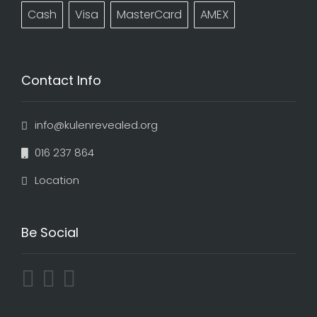
Cash
Visa
MasterCard
AMEX
Contact Info
info@kulenrevealed.org
016 237 864
Location
Be Social