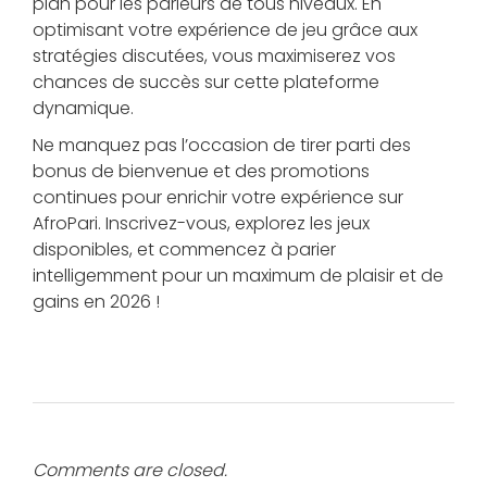
plan pour les parieurs de tous niveaux. En
optimisant votre expérience de jeu grâce aux
stratégies discutées, vous maximiserez vos
chances de succès sur cette plateforme
dynamique.
Ne manquez pas l’occasion de tirer parti des
bonus de bienvenue et des promotions
continues pour enrichir votre expérience sur
AfroPari. Inscrivez-vous, explorez les jeux
disponibles, et commencez à parier
intelligemment pour un maximum de plaisir et de
gains en 2026 !
Comments are closed.