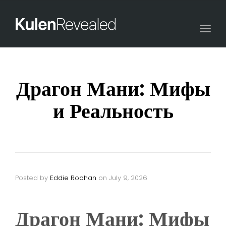
Togg
navi
Драгон Мани: Мифы
и Реальность
Posted by
Eddie Roohan
on
July 9, 2026
Драгон Мани: Мифы